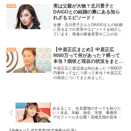
の舞台の詳細や共演者についてご紹介し
実は父親が大物？北川景子と
未分類
ます。​
DAIGOとの結婚の裏にある知ら
れざるエピソード！
女優・北川景子さんとDAIGOさんの結婚
に至るまでの背景やエピソードを紹介し
ています。両者の家族背景や二人の出会
いから結婚までの経緯なども詳しく描か
れています。
【中居正広まとめ】中居正広
未分類
9000万って何があった？癌って
本当？病状と現在の状況をまとめ
ました
中居正広と渡辺渚は何があった？9000万
円事件ってなに？癌って本当？中居正広
の現在についてまとめました。
めるること、生見愛瑠のすべてを知りた
い！本名、年齢、身長、学歴、事務所…
プロフィール大公開！高橋文哉や岩本照
との関係まで！
【画像あり】成宮寛貴(平宮博重)が引退し