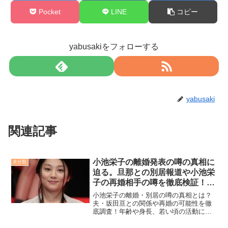
Pocket
LINE
コピー
yabusakiをフォローする
yabusaki
関連記事
小池栄子の離婚発表の噂の真相に
未分類
迫る。旦那との別居報道や小池栄
子の再婚相手の噂を徹底検証！小
池栄子の年齢や身長、昔ってどん
小池栄子の離婚・別居の噂の真相とは？
な感じか探ってみた。
夫・坂田亘との関係や再婚の可能性を徹
底調査！年齢や身長、若い頃の活動につ
いても詳しく解説。