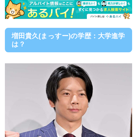
増田貴久(まっすー)の学歴：大学進学
は？