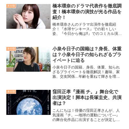
橋本環奈のドラマ代表作を徹底調
未分類
査！橋本環奈の演技が光る作品を
紹介！
橋本環奈さんのドラマ出演作を徹底紹
介！『水球ヤンキース』での初々しい
姿、『今日から俺は‼︎』でのコミカル演
技、『FINAL CUT』でのシリアスな一
面、『ルパンの娘』での個性的な役柄、
そして『王様に捧ぐ薬指』での主演ま
小泉今日子の国籍は？身長、体重
未分類
で、多彩なドラマで魅せる橋本環奈さん
は？小泉今日子の知られざるプラ
の魅力を深掘り。最新作『天久鷹央の推
イベートに迫る
理カルテ』での天才診断医役にも注目！
彼女の輝かしいドラマキャリアを辿りま
小泉今日子の国籍、身長、体重、知られ
す。
ざるプライベートを徹底解説！趣味、家
族、交友関係…年齢を重ねて輝きを増す
小泉今日子の素顔に迫る！
窪田正孝『漫画 チ。』舞台化で
未分類
出演決定！脚本は長塚圭史、共演
者は？
こんにちは！​俳優の窪田正孝さんが、人
気漫画『チ。―地球の運動について―』
の舞台化作品に出演することが決定しま
した。脚本・演出は、演劇界で高い評価
を受ける長塚圭史さんが担当します。こ