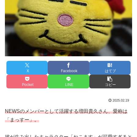
X
Facebook
はてブ
Pocket
LINE
コピー
2025.02.19
NEWSのメンバーとして活躍する増田貴久さん、愛称は
「まっすー」。
彼が生み出したキャラクター「ねこます」が可愛すぎると