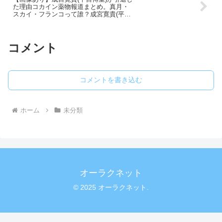
た理由コカイン薬物報道まとめ。真月・
スカイ・フランコって誰？成宮寛貴(平宮
博重)はゲイだって本当？歴代彼氏彼女が
知りたい
コメント
コメントを書き込む
ホーム
未分類
オーラクネット
© 2025 オーラクネット.