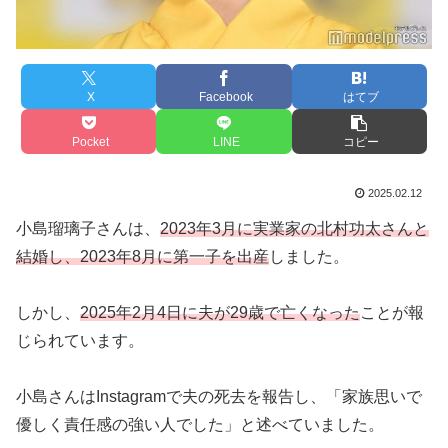
X
Facebook
はてブ
Pocket
LINE
コピー
2025.02.12
小島瑠璃子さんは、
2023年3月に実業家の北村功太さんと
結婚し、2023年8月に第一子を出産
しました。
しかし、
2025年2月4日に夫が29歳で亡くなった
ことが報
じられています。
小島さんはInstagramで夫の死去を報告し、「家族思いで
優しく責任感の強い人でした」と述べていました。