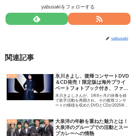
yabusakiをフォローする
yabusaki
関連記事
氷川きよし、復帰コンサートDVD
未分類
＆CD発売！限定版は海外プライ
ベートフォトブック付き、ファン
必携
氷川きよしさんが、1年8ヶ月の休養を経
て歌手活動を再開され、その復帰コンサ
ートの模様を収めたDVDとCDが2025年3
月26日に発売されます。特に初回限定盤
には、休養中の海外でのプライベートシ
ョットを含むスペシャルフォトブックが
大泉洋の年齢を重ねた魅力とは！
未分類
付属しており...
大泉洋のグループでの活動とスー
プカレーへの情熱