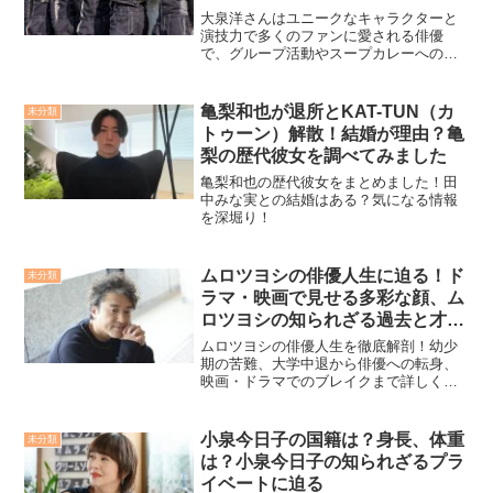
大泉洋さんはユニークなキャラクターと
演技力で多くのファンに愛される俳優
で、グループ活動やスープカレーへの情
熱でも知られています。北海道を拠点に
活動する「TEAM NACS」のメンバーと
しても有名で、代表作の「水曜どうでし
亀梨和也が退所とKAT-TUN（カ
未分類
ょう」や舞台「LOOSER〜失い続けるア
トゥーン）解散！結婚が理由？亀
ルバム〜」で大活躍中。年齢を感じさせ
梨の歴代彼女を調べてみました
ないエネルギッシュな姿勢の秘訣は、健
康管理や多彩な活動にあります。スープ
亀梨和也の歴代彼女をまとめました！田
カレー愛も深く、全国各地でその魅力を
中みな実との結婚はある？気になる情報
発信し続けています。
を深堀り！
ムロツヨシの俳優人生に迫る！ド
未分類
ラマ・映画で見せる多彩な顔、ム
ロツヨシの知られざる過去と才能
の開花
ムロツヨシの俳優人生を徹底解剖！幼少
期の苦難、大学中退から俳優への転身、
映画・ドラマでのブレイクまで詳しく紹
介。『勇者ヨシヒコ』『うちの弁護士は
手がかかる』『ドラフトキング』などの
代表作やバラエティ番組での活躍も網羅
小泉今日子の国籍は？身長、体重
未分類
し、多才な魅力に迫ります！
は？小泉今日子の知られざるプラ
イベートに迫る