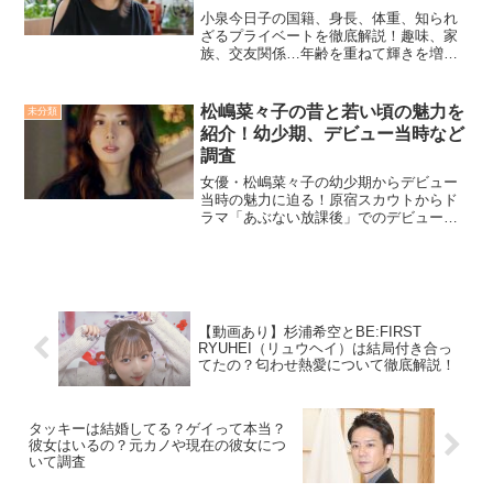
小泉今日子の国籍、身長、体重、知られ
ざるプライベートを徹底解説！趣味、家
族、交友関係…年齢を重ねて輝きを増す
小泉今日子の素顔に迫る！
松嶋菜々子の昔と若い頃の魅力を
未分類
紹介！幼少期、デビュー当時など
調査
女優・松嶋菜々子の幼少期からデビュー
当時の魅力に迫る！原宿スカウトからド
ラマ「あぶない放課後」でのデビュー、
清純派女優としての活躍、そして
「GTO」や映画「リング」での輝き。フ
ァッションアイコンとしての影響力や、
反町隆史さんとの結婚、現在の活動ま
で、若かりし日の松嶋菜々子の魅力をた
っぷりご紹介します。
【動画あり】杉浦希空とBE:FIRST
RYUHEI（リュウヘイ）は結局付き合っ
てたの？匂わせ熱愛について徹底解説！
タッキーは結婚してる？ゲイって本当？
彼女はいるの？元カノや現在の彼女につ
いて調査